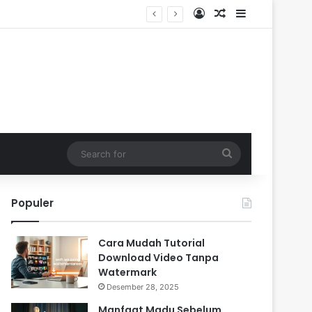
Log In
Random Article
Sidebar
Search
for
Populer
Cara Mudah Tutorial
Download Video Tanpa
Watermark
Desember 28, 2025
Manfaat Madu Sebelum