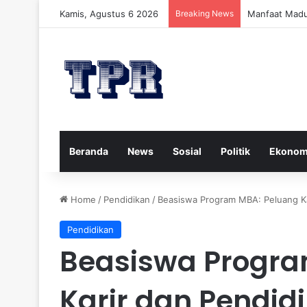
Kamis, Agustus 6 2026
Breaking News
Manfaat Madu
Beranda
News
Sosial
Politik
Ekonom
Home
/
Pendidikan
/
Beasiswa Program MBA: Peluang Ka
Pendidikan
Beasiswa Progra
Karir dan Pendid