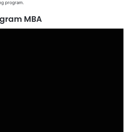
ng program.
ogram MBA