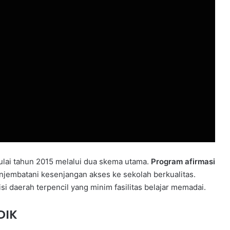
ulai tahun 2015 melalui dua skema utama.
Program afirmasi
jembatani kesenjangan akses ke sekolah berkualitas.
si daerah terpencil yang minim fasilitas belajar memadai.
DIK