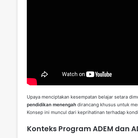
Upaya menciptakan kesempatan belajar setara dim
pendidikan menengah
dirancang khusus untuk men
Konsep ini muncul dari keprihatinan terhadap kondi
Konteks Program ADEM dan A