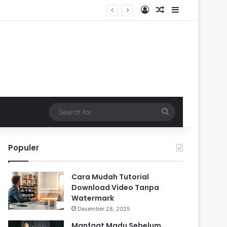
Log In
Random Article
Sidebar
Search
for
Populer
Cara Mudah Tutorial
Download Video Tanpa
Watermark
Desember 28, 2025
Manfaat Madu Sebelum