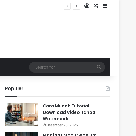
Log In
Random Article
Sidebar
Search
for
Populer
Cara Mudah Tutorial
Download Video Tanpa
Watermark
Desember 28, 2025
Manfaat Madu Sebelum