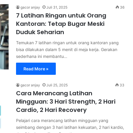
gacor anjay
Juli 31, 2025
36
7 Latihan Ringan untuk Orang
Kantoran: Tetap Bugar Meski
Duduk Seharian
Temukan 7 latihan ringan untuk orang kantoran yang
bisa dilakukan dalam 5 menit di meja kerja. Gerakan
sederhana ini membantu…
Read More »
gacor anjay
Juli 25, 2025
33
Cara Merancang Latihan
Mingguan: 3 Hari Strength, 2 Hari
Cardio, 2 Hari Recovery
Pelajari cara merancang latihan mingguan yang
seimbang dengan 3 hari latihan kekuatan, 2 hari kardio,