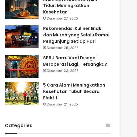
Tidur: Meningkatkan
Kesehatan
Desember 27, 2025
Rekomendasi Kuliner Enak
dan Murah yang Selalu Ramai
Pengunjung Setiap Hari
Desember 25, 2025
SPBU Barru Viral Disegel
Beroperasi Lagi, Tersangka?
Desember 23, 2025
5 Cara Alami Meningkatkan
Kesehatan Tubuh Secara
Efektif
Desember 21, 2025
Categories