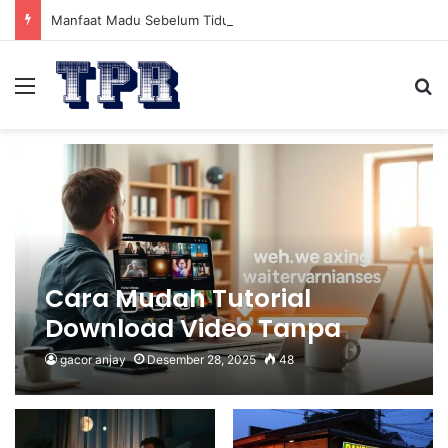
Manfaat Madu Sebelum Tidur: Meningkatkan Kesehatan
Menu
Se
Cara Mudah Tutorial
Download Video Tanpa
Watermark
gacor anjay
Desember 28, 2025
48