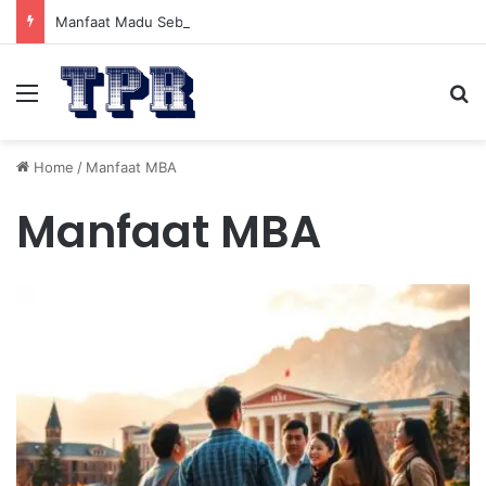
Manfaat Madu Sebelum Tidur: Meningkatkan Kesehatan
Menu
Se
Home
/
Manfaat MBA
Manfaat MBA