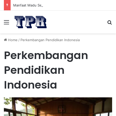
Manfaat Madu Sebelum Tidur: Meningkatkan Kesehatan
Menu
Se
Home
/
Perkembangan Pendidikan Indonesia
Perkembangan
Pendidikan
Indonesia