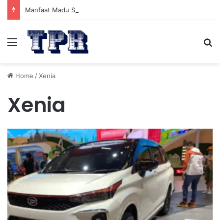
Manfaat Madu Sebelum Tidur: Meningkatkan Kesehatan
Menu
Se
Home
/
Xenia
Xenia