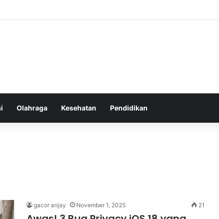
 Sebelum Tidur: Meningkatkan Kesehatan
i
Olahraga
Kesehatan
Pendidikan
gacor anjay
November 1, 2025
21
Awas! 3 Bug Privacy iOS 18 yang