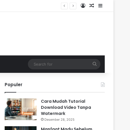
Log In
Random Article
Sidebar
Search
for
Populer
Cara Mudah Tutorial
Download Video Tanpa
Watermark
Desember 28, 2025
Manfaat Madu Sebelum