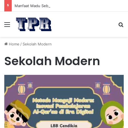
Manfaat Madu Sebelum Tidur: Meningkatkan Kesehatan
Menu
Se
Home
/
Sekolah Modern
Sekolah Modern