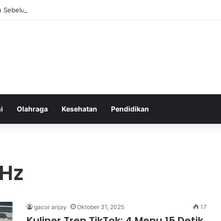
 Sebelum Tidur: Meningkatkan Kesehatan
i
Olahraga
Kesehatan
Pendidikan
 Hz
gacor anjay
Oktober 31, 2025
17
Kuliner Tren TikTok: 4 Menu 15 Detik