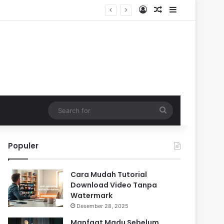
Log In
Random Article
Sidebar
Search
for
Populer
Cara Mudah Tutorial
Download Video Tanpa
Watermark
Desember 28, 2025
Manfaat Madu Sebelum