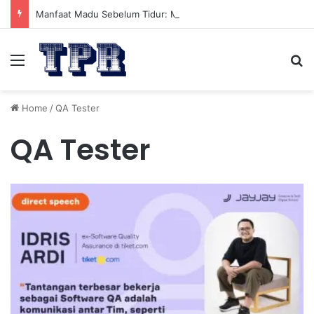
Manfaat Madu Sebelum Tidur: Meningkatkan Kesehatan
Menu
Se
Home
/
QA Tester
QA Tester