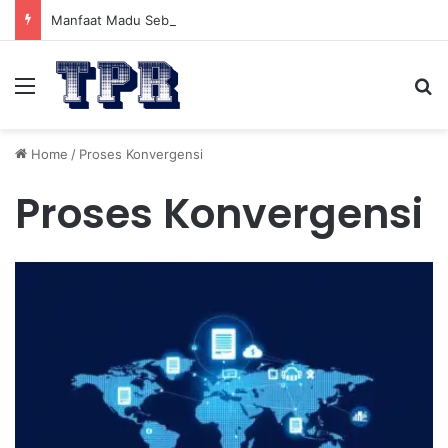
Manfaat Madu Sebelum Tidur: Meningkatkan Kesehatan
Menu
Se
Home
/
Proses Konvergensi
Proses Konvergensi