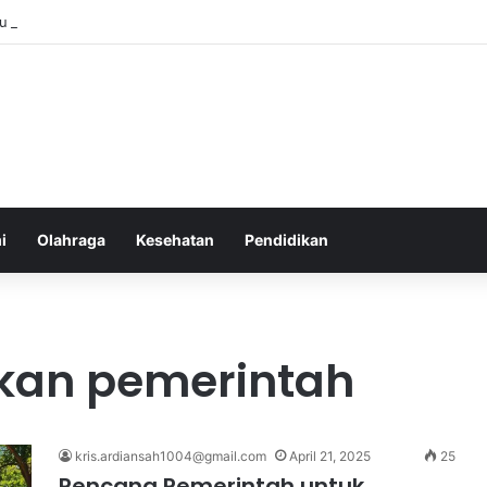
u Sebelum Tidur: Meningkatkan Kesehatan
i
Olahraga
Kesehatan
Pendidikan
kan pemerintah
kris.ardiansah1004@gmail.com
April 21, 2025
25
Rencana Pemerintah untuk