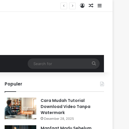
Log In
Random Article
Sidebar
Search
for
Populer
Cara Mudah Tutorial
Download Video Tanpa
Watermark
Desember 28, 2025
Manfaat Madu Sebelum