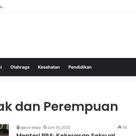
u Sebelum Tidur: Meningkatkan Kesehatan
i
Olahraga
Kesehatan
Pendidikan
nak dan Perempuan
gacor anjay
Juni 16, 2025
30
Menteri PPA: Kekerasan Seksual