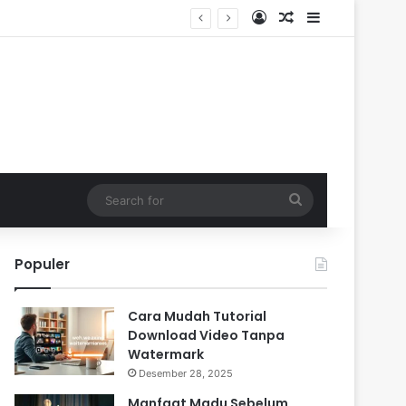
Log In
Random Article
Sidebar
Search
for
Populer
Cara Mudah Tutorial
Download Video Tanpa
Watermark
Desember 28, 2025
Manfaat Madu Sebelum