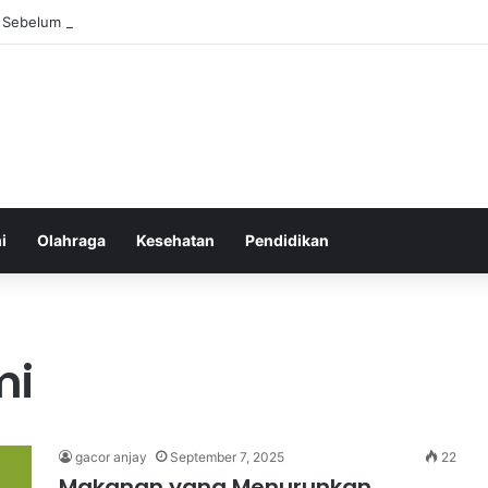
Sebelum Tidur: Meningkatkan Kesehatan
i
Olahraga
Kesehatan
Pendidikan
mi
gacor anjay
September 7, 2025
22
Makanan yang Menurunkan