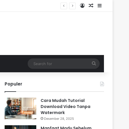
Log In
Random Article
Sidebar
Search
for
Populer
Cara Mudah Tutorial
Download Video Tanpa
Watermark
Desember 28, 2025
Manfaat Madu Sebelum