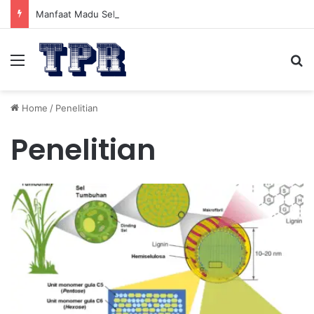
Manfaat Madu Sebelum Tidur: Meningkatkan Kesehatan
Menu
Se
Home
/
Penelitian
Penelitian