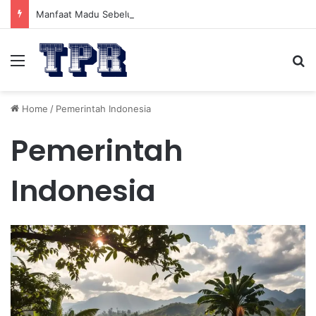
Manfaat Madu Sebelum Tidur: Meningkatkan Kesehatan
Menu
Se
Home
/
Pemerintah Indonesia
Pemerintah
Indonesia