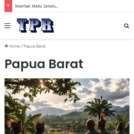
Manfaat Madu Sebelum Tidur: Meningkatkan Kesehatan
Menu
Se
Home
/
Papua Barat
Papua Barat