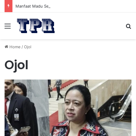
Manfaat Madu Sebelum Tidur: Meningkatkan Kesehatan
Menu
Se
Home
/
Ojol
Ojol