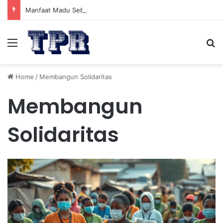
Manfaat Madu Sebelum Tidur: Meningkatkan Kesehatan
Menu
Se
Home
/
Membangun Solidaritas
Membangun
Solidaritas