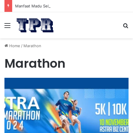
Manfaat Madu Sebelum Tidur: Meningkatkan Kesehatan
Menu
Se
Home
/
Marathon
Marathon