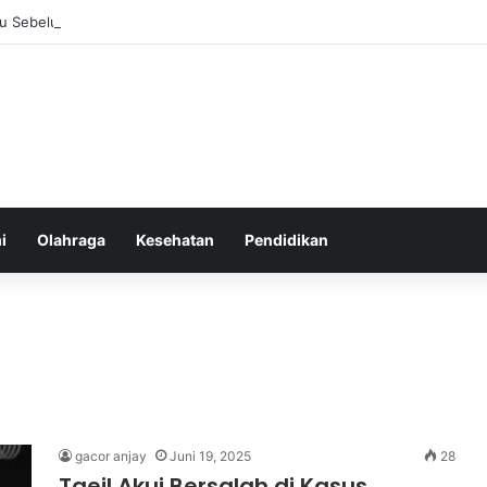
u Sebelum Tidur: Meningkatkan Kesehatan
i
Olahraga
Kesehatan
Pendidikan
gacor anjay
Juni 19, 2025
28
Taeil Akui Bersalah di Kasus