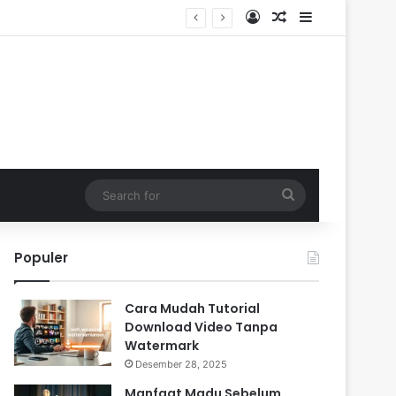
Log In
Random Article
Sidebar
Search
for
Populer
Cara Mudah Tutorial
Download Video Tanpa
Watermark
Desember 28, 2025
Manfaat Madu Sebelum