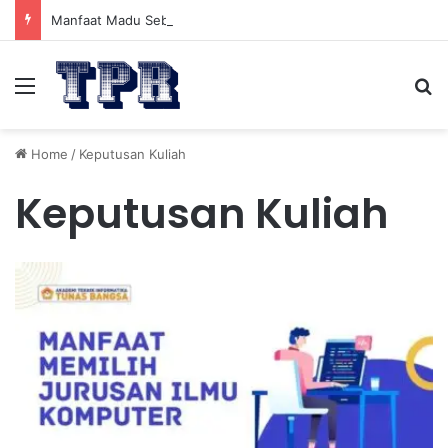
Manfaat Madu Sebelum Tidur: Meningkatkan Kesehatan
Menu
Se
Home
/
Keputusan Kuliah
Keputusan Kuliah