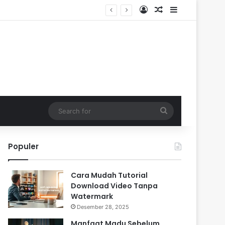
Log In
Random Article
Sidebar
Search
for
Populer
Cara Mudah Tutorial
Download Video Tanpa
Watermark
Desember 28, 2025
Manfaat Madu Sebelum