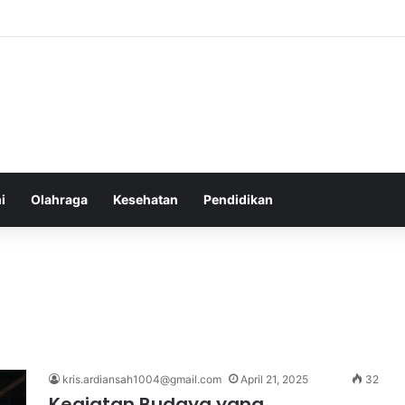
 Sebelum Tidur: Meningkatkan Kesehatan
i
Olahraga
Kesehatan
Pendidikan
kris.ardiansah1004@gmail.com
April 21, 2025
32
Kegiatan Budaya yang