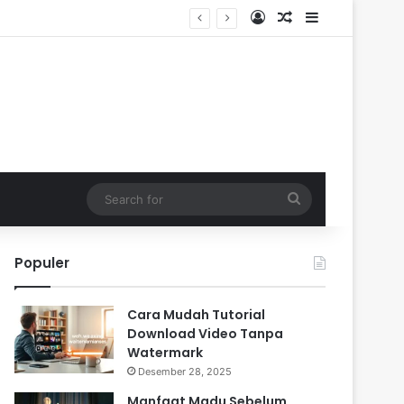
Log In
Random Article
Sidebar
Search
for
Populer
Cara Mudah Tutorial
Download Video Tanpa
Watermark
Desember 28, 2025
Manfaat Madu Sebelum