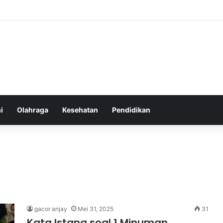
u Sebelum Tidur: Meningkatkan Kesehatan
i
Olahraga
Kesehatan
Pendidikan
gacor anjay
Mei 31, 2025
31
Kata Istana soal 1 Minuman