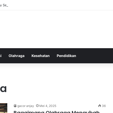
u Sebelum Tidur: Meningkatkan Kesehatan
i
Olahraga
Kesehatan
Pendidikan
ga
gacor anjay
Mei 4, 2025
36
Bagaimana Olahraga Mengubah