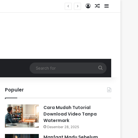
Log In
Random Article
Sidebar
Search
for
Populer
Cara Mudah Tutorial
Download Video Tanpa
Watermark
Desember 28, 2025
Manfaat Madu Sebelum