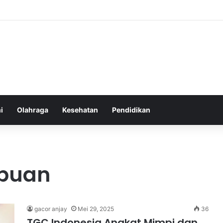
Sebelum Tidur: Meningkatkan Kesehatan
i
Olahraga
Kesehatan
Pendidikan
mpuan
gacor anjay
Mei 29, 2025
36
TGC Indonesia Angkat Mimpi dan