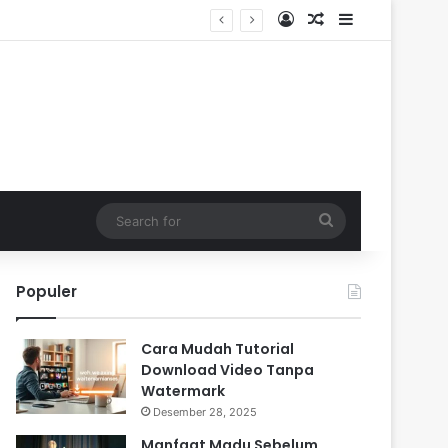
Log In
Random Article
Sidebar
Search
for
Populer
Cara Mudah Tutorial
Download Video Tanpa
Watermark
Desember 28, 2025
Manfaat Madu Sebelum