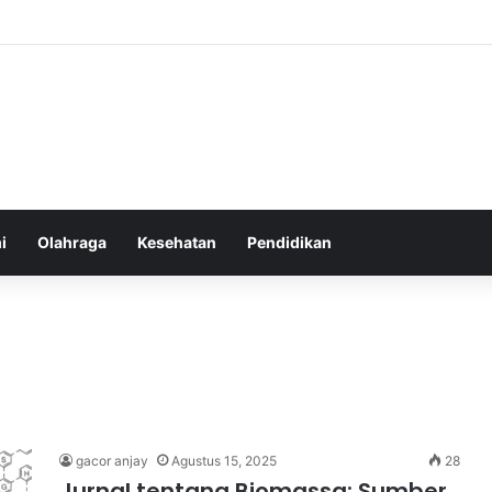
u Sebelum Tidur: Meningkatkan Kesehatan
i
Olahraga
Kesehatan
Pendidikan
gacor anjay
Agustus 15, 2025
28
Jurnal tentang Biomassa: Sumber