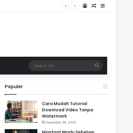
Log In
Random Article
Sidebar
Search
for
Populer
Cara Mudah Tutorial
Download Video Tanpa
Watermark
Desember 28, 2025
Manfaat Madu Sebelum