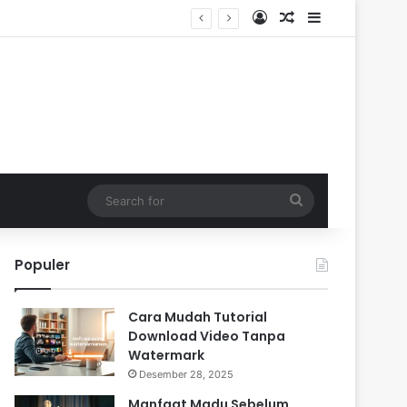
Log In
Random Article
Sidebar
Search
for
Populer
Cara Mudah Tutorial
Download Video Tanpa
Watermark
Desember 28, 2025
Manfaat Madu Sebelum