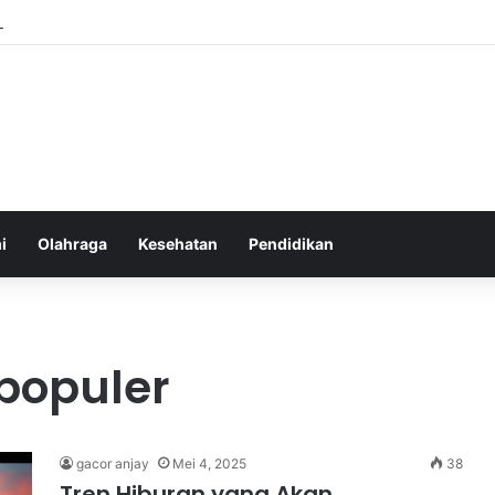
Sebelum Tidur: Meningkatkan Kesehatan
i
Olahraga
Kesehatan
Pendidikan
populer
gacor anjay
Mei 4, 2025
38
Tren Hiburan yang Akan