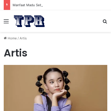
Manfaat Madu Sebelum Tidur: Meningkatkan Kesehatan
Menu
Se
Home
/
Artis
Artis