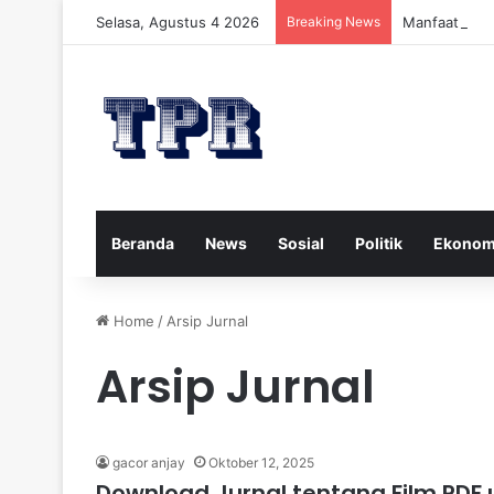
Selasa, Agustus 4 2026
Breaking News
Manfaat Mad
Beranda
News
Sosial
Politik
Ekonom
Home
/
Arsip Jurnal
Arsip Jurnal
gacor anjay
Oktober 12, 2025
Download Jurnal tentang Film PDF