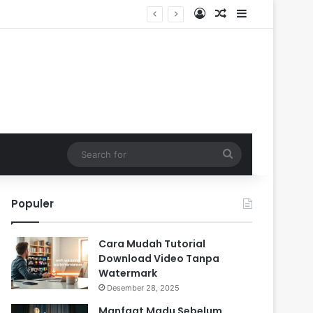
Log In
Random Article
Sidebar
Search
for
Populer
Cara Mudah Tutorial
Download Video Tanpa
Watermark
Desember 28, 2025
Manfaat Madu Sebelum