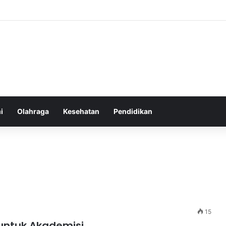
u Sebelum Tidur: Meningkatkan Kesehatan
i
Olahraga
Kesehatan
Pendidikan
15
 untuk Akademisi