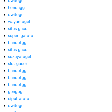
dwitogel
hondagg
dwitogel
wayantogel
situs gacor
superligatoto
bandotgg
situs gacor
suzuyatogel
slot gacor
bandotgg
bandotgg
bandotgg
gengpg
ciputratoto
dwitogel