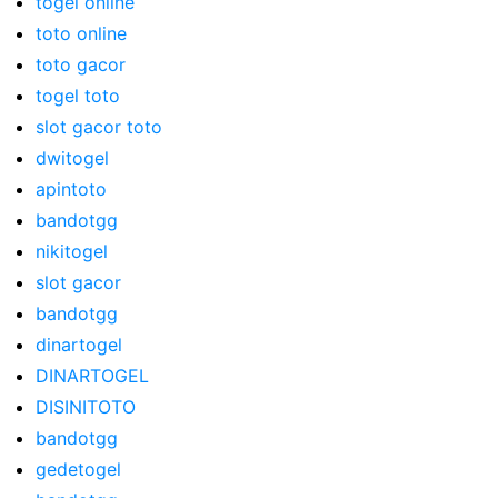
togel online
toto online
toto gacor
togel toto
slot gacor toto
dwitogel
apintoto
bandotgg
nikitogel
slot gacor
bandotgg
dinartogel
DINARTOGEL
DISINITOTO
bandotgg
gedetogel