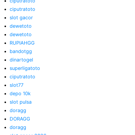
ciputratoto
ciputratoto
slot gacor
dewetoto
dewetoto
RUPIAHGG
bandotgg
dinartogel
superligatoto
ciputratoto
slot77
depo 10k
slot pulsa
doragg
DORAGG
doragg