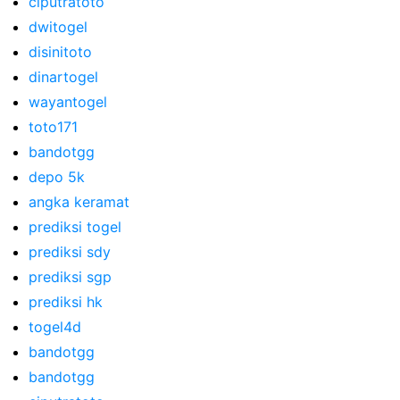
ciputratoto
dwitogel
disinitoto
dinartogel
wayantogel
toto171
bandotgg
depo 5k
angka keramat
prediksi togel
prediksi sdy
prediksi sgp
prediksi hk
togel4d
bandotgg
bandotgg