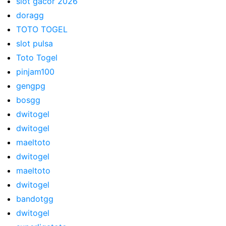
slot gacor 2026
doragg
TOTO TOGEL
slot pulsa
Toto Togel
pinjam100
gengpg
bosgg
dwitogel
dwitogel
maeltoto
dwitogel
maeltoto
dwitogel
bandotgg
dwitogel