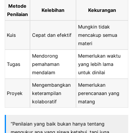
Metode
Kelebihan
Kekurangan
Penilaian
Mungkin tidak
Kuis
Cepat dan efektif
mencakup semua
materi
Mendorong
Memerlukan waktu
Tugas
pemahaman
yang lebih lama
mendalam
untuk dinilai
Mengembangkan
Memerlukan
Proyek
keterampilan
perencanaan yang
kolaboratif
matang
“Penilaian yang baik bukan hanya tentang
mengukur apa yang siswa ketahui, tapi juga